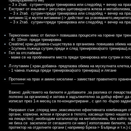
преоформянето им)
– 3 x 2таб. сутрин+преди тренировка или следобяд + вечер на пра
Екстракт от еньовче-> регулира щитовидната жлеза и метаболизма
– 3 x 2таб. сутрин+преди тренировка или следобяд + вечер на пра
витамин Ц и мулти витамини (-> действат на усвояването,имунитет
– 3 x 2таб. сутрин+преди тренировка или следобяд + вечер на пра
Термогенен микс от билки-> повишава процесите на горене при трен
- 4т. 10min преди тренировка
Creatine( хран.добавка-съществува в организма- повишава обема на
- 1супена лъжица сутрин,преди и след тренировка(като тренираш),к
Гел за отслабване
- маже се на проблемните места преди тренировка или сутрин и по
Л-глутамин ( хран.добавка- предпазва обема на мускулната клетка,
- 1 чаена лъжица преди тренировка(като тренираш) и лягане
Протеини на прах и амино киселини – заместват правилното хранен
-----------
Важно: действието на билките и добавките ,за разлика от лекарства
полезно за организма) и затова е задължително за добър ефект да с
изписал през 1-я месец са по-концентрирани , с цел по -бързо задв
Направил съм ,според мен ,максимално ефективната комбинация о
органи, хормони, жлези и процеси в тялото, касаещи пряко нашата к
на лекарство) ,необходим катализатор на метаболизма, без който п
не биха се засилили от сегашното си ниво ( използваме билките, за
протектор на отделните органи ( например Бреза-> Бъбреци и т.н.)