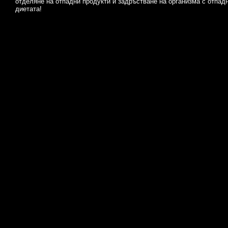
отделяне на отпадни продукти и задръстване на организма с отпад
диетата!