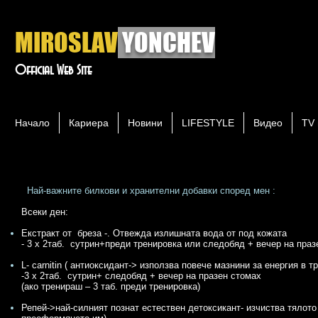
MIROSLAV
YONCHEV
Official Web Site
Начало
Кариера
Новини
LIFESTYLE
Видео
TV 
Най-важните билкови и хранителни добавки според мен :
Всеки ден:
Екстракт от бреза -. Отвежда излишната вода от под кожата
- 3 x 2таб. сутрин+преди тренировка или следобяд + вечер на праз
L- carnitin ( антиоксидант-> използва повече мазнини за енергия в т
-3 x 2таб. сутрин+ следобяд + вечер на празен стомах
(ако тренираш – 3 таб. преди тренировка)
Репей->най-силният познат естествен детоксикант- изчиства тялото