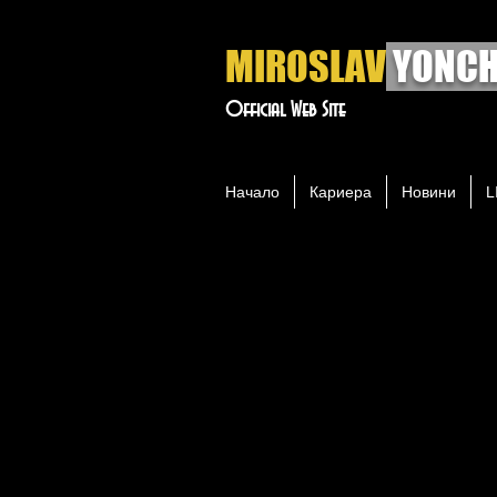
MIROSLAV
YONCH
Official Web Site
Начало
Кариера
Новини
L