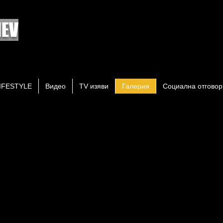
EV
IFESTYLE
Видео
TV изяви
Галерия
Социална отговор